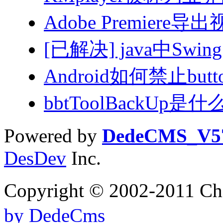
Adobe Premiere
[已解决] java中Swi
Android如何禁止but
bbtToolBackUp是什
Powered by
DedeCMS_V5
DesDev
Inc.
Copyright © 2002-201
by DedeCms