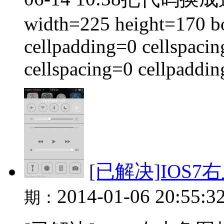
width=225 height=170 bo
cellpadding=0 cellspacin
cellspacing=0 cellpadding
[已解决]IOS
2014-01-06 20:55:3
期：