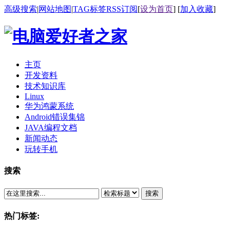
高级搜索
|
网站地图
|
TAG标签
RSS订阅
[
设为首页
] [
加入收藏
]
主页
开发资料
技术知识库
Linux
华为鸿蒙系统
Android错误集锦
JAVA编程文档
新闻动态
玩转手机
搜索
搜索
热门标签: