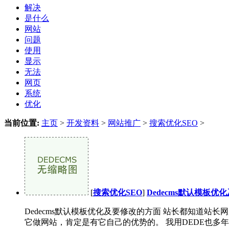
解决
是什么
网站
问题
使用
显示
无法
网页
系统
优化
当前位置:
主页
>
开发资料
>
网站推广
>
搜索优化SEO
>
[
搜索优化SEO
]
Dedecms默认模板
Dedecms默认模板优化及要修改的方面 站长都知道站长
它做网站，肯定是有它自己的优势的。 我用DEDE也多年