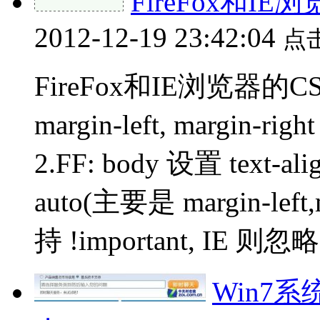
FireFox和I
2012-12-19 23:42:04
点
FireFox和IE浏览器的C
margin-left, margin-
2.FF: body 设置 text-a
auto(主要是 margin-left
持 !important, IE 则忽略,
Win7