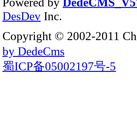
Powered by
DedeCMS_V5
DesDev
Inc.
Copyright © 2002-201
by DedeCms
蜀ICP备05002197号-5